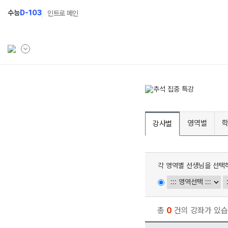
수능
D-103
인트로 메인
학원소개
N Class
학원안내
수준별 맞춤합격시스템
영역별
강사별
연간학사일정
2027 N수 정규반
입시설명회·공개특강
2027 파이널 정규반
N
각 영역별 선생님을 선택
캠퍼스생활
2027 반수반
주간식단표
2027 N수 예체능반
학원시설
2027 지역의사제 특별반
총
0
건의 강좌가 있습