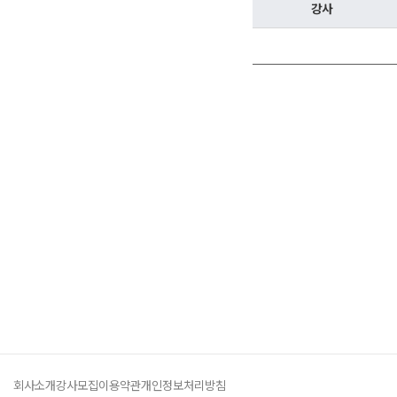
오시는길
강사
주변학사
공지사항
방문상담 예약
고객센터
온라인 상담
자주 묻는 질문
재원생 온라인 결제 안내
단과 온라인 결제 안내
마이페이지 안내
회사소개
강사모집
이용약관
개인정보처리방침