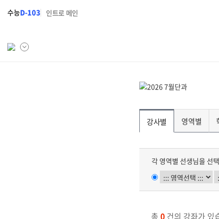
수능
D-103
인트로 메인
학원소개
N Class
학원안내
수준별 맞춤합격시스템
영역별
강사별
연간학사일정
2027 N수 정규반
입시설명회·공개특강
2027 파이널 정규반
N
각 영역별 선생님을 선택
캠퍼스생활
2027 반수반
주간식단표
2027 N수 예체능반
학원시설
2027 지역의사제 특별반
총
0
건의 강좌가 있