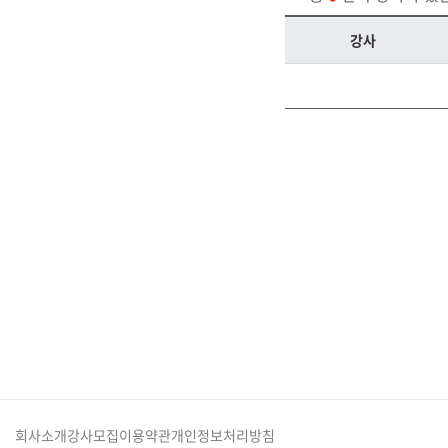
오시는길
주변학사
강사
공지사항
방문상담 예약
고객센터
온라인 상담
자주 묻는 질문
재원생 온라인 결제 안내
단과 온라인 결제 안내
마이페이지 안내
회사소개
강사모집
이용약관
개인정보처리방침