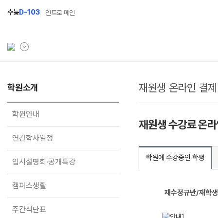
수능
D-103
인트로 메인
재원생 온라인 결제
학원소개
학원소개
N Class
학원안내
수준별 맞춤합격시스템
학원안내
재원생 수강료 온라
연간학사일정
2027 N수 정규반
연간학사일정
입시설명회·공개특강
2027 파이널 정규반
N
학원에 수강중인 학생
입시설명회·공개특강
캠퍼스생활
2027 반수반
주간식단표
2027 N수 예체능반
캠퍼스생활
재수정규반/재학생
1
학원시설
2027 지역의사제 특별반
주간식단표