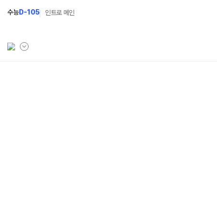
수능
D-105
인트로 메인
학원소개
N Class
학원안내
수준별 맞춤합격시스템
연간학사일정
2027 N수 정규반
입시설명회·공개특강
2027 파이널 정규반
N
캠퍼스생활
2027 반수반
주간식단표
2027 N수 예체능반
학원시설
2027 지역의사제 특별반