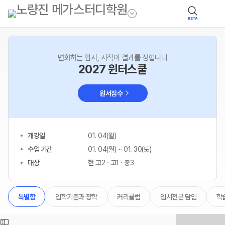
BETA
변화하는 입시, 시작이 결과를 정합니다
2027 윈터스쿨
원서접수
개강일
01. 04(월)
수업 기간
01. 04(월) ~ 01. 30(토)
대상
현 고2 · 고1 · 중3
입학기준과 장학
커리큘럼
입시전문 담임
학
특별함