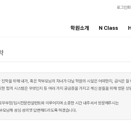
로그인
회
학원소개
N Class
H
약
High School
선생님
템
내신 성적 상승 시스템
강의 전문가
2027 윈터스쿨
입시전문 담임
N
 진학을 위해 내가, 혹은 학부모님의 자녀가 다닐 학원의 시설은 어떠한지, 급식은 잘
2026 수학 전문관
학습 콘텐츠
위한 합격 시스템은 무엇인지 등 여러 가지 궁금증을 가지고 계신 분들을 위해 방문 상
N
2027 수능 정시집중반
학습 콘텐츠 한눈에
교무부장/입시전문컨설턴트와 이루어지며 소중한 시간 내주셔서 방문해주시는
OMEGA 모의고사
8월 단과
전국 대단위 실전 
학부모님께 성심 성의껏 답변해드리도록 하겠습니다.
N
메가X대성 더 프리
별반
ALPHA 모의고사
수학 아이젠