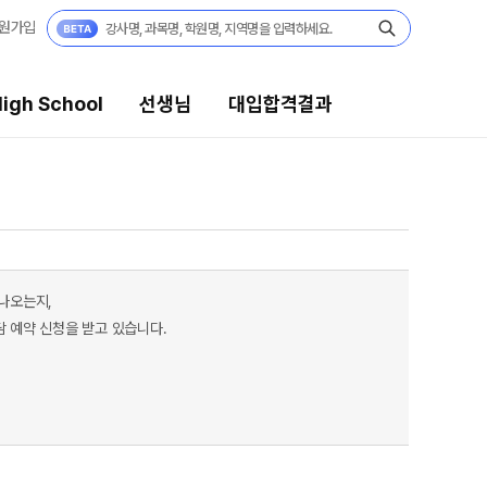
원가입
igh School
선생님
대입합격결과
대입합격결과
팀플장학
팀플장학생 공개
 나오는지,
팀플장학 안내
담 예약 신청을 받고 있습니다.
대입합격의 주인공
 보기
재수 성공 스토리
모의고사
미엄 모의고사