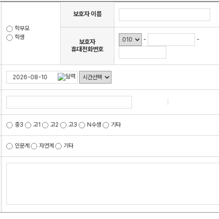
통합사회·과학 학평
2026 수능 적중 
보호자 이름
재원생 혜택
학부모
학생
-
-
보호자
재원생 통합회원인
휴대전화번호
메가패스 특별 지원
메가 스마트 리포트
실시간 질문답변 앱
검색
중3
고1
고2
고3
N수생
기타
인문계
자연계
기타