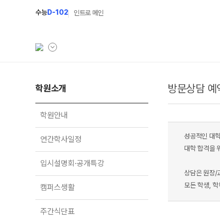
수능
D-102
인트로 메인
방문상담 예
학원소개
학원소개
N Class
학원안내
수준별 맞춤합격시스
학원안내
연간학사일정
2027 N수 정규반
성공적인 대학
연간학사일정
입시설명회·공개특강
2027 파이널 정규반
대학 합격을 
입시설명회·공개특강
캠퍼스생활
2027 반수반
상담은 원장/
주간식단표
2027 N수 예체능반
모든 학생, 
캠퍼스생활
학원시설
2027 지역의사제 특
주간식단표