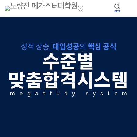
BETA
성적 상승,
대입성공
의
핵심 공식
수준별
맞춤합격시스템
m
e
g
a
s
t
u
d
y
s
y
s
t
e
m