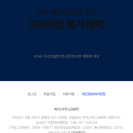
오직 재원생만을 위한
프리미엄 메가 혜택
※ N수 우선선발반/정규반/반수반 재원생 대상
로그인
회원가입
이용약관
개인정보처리방침
메가스터디교육㈜
06643 서울 서초구 효령로 321 (서초동, 덕원빌딩) 메가스터디교육㈜ 대표이사 :
손성은 | 사업자등록번호 : 780-87-00034
| 학원 고객센터 : 1588-7887 | 개인정보보호책임자 : 김영무 | 통신판매번호 : 2015-
서울서초-0678
[정보확인]