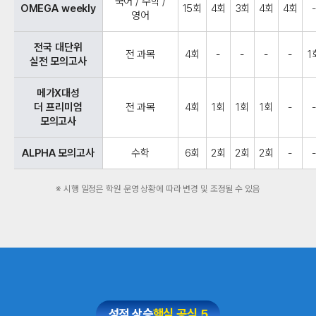
국어 / 수학 /
OMEGA weekly
15회
4회
3회
4회
4회
영어
전국 대단위
전 과목
4회
-
-
-
-
1
실전 모의고사
메가X대성
더 프리미엄
전 과목
4회
1회
1회
1회
-
모의고사
ALPHA 모의고사
수학
6회
2회
2회
2회
-
※ 시행 일정은 학원 운영 상황에 따라 변경 및 조정될 수 있음
성적 상승
핵심 공식 5