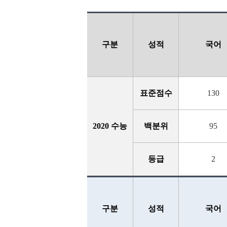
구분
성적
국어
표준점수
130
2020 수능
백분위
95
등급
2
구분
성적
국어