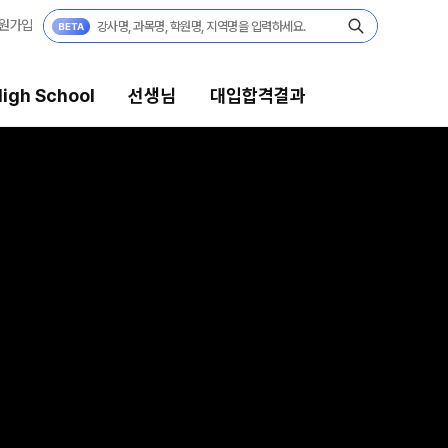
원가입
igh School
선생님
대입합격결과
대입합격결과
팀플장학
팀플장학생 공개
팀플장학 안내
대입합격의 주인공
 보기
재수 성공 스토리
모의고사
미엄 모의고사