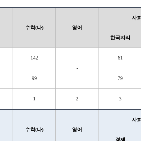
사
수학(나)
영어
한국지리
142
61
-
99
79
1
2
3
사
수학(나)
영어
경제