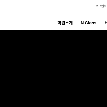
로그인
회
학원소개
N Class
H
High School
선생님
템
내신 성적 상승 시스템
강의 전문가
2027 윈터스쿨
입시전문 담임
N
2026 수학 전문관
학습 콘텐츠
N
2027 수능 정시집중반
학습 콘텐츠 한눈에
OMEGA 모의고사
8월 단과
전국 대단위 실전 
N
메가X대성 더 프리
별반
ALPHA 모의고사
수학 아이젠