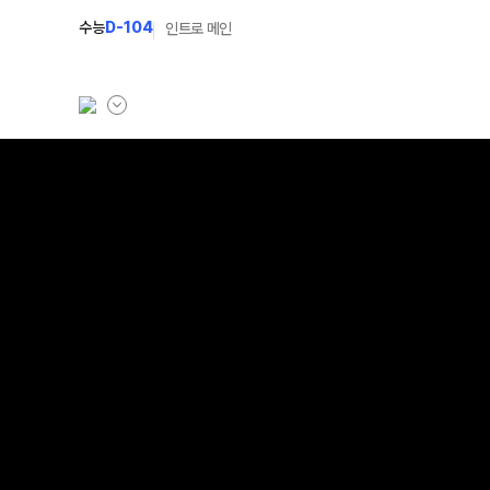
수능
D-104
인트로 메인
학원소개
N Class
학원안내
수준별 맞춤합격시스
연간학사일정
2027 N수 정규반
입시설명회·공개특강
2027 파이널 정규반
캠퍼스생활
2027 반수반
주간식단표
2027 N수 예체능반
학원시설
2027 지역의사제 특