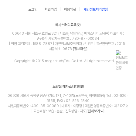
로그인
회원가입
이용약관
개인정보처리방침
메가스터디교육㈜
06643 서울 서초구 효령로 321 (서초동, 덕원빌딩) 메가스터디교육㈜ 대표이사 :
손성은 | 사업자등록번호 : 780-87-00034
| 학원 고객센터 : 1588-7887 | 개인정보보호책임자 : 김영무 | 통신판매번호 : 2015-
서울서초-0678
[정보확인]
Copyright © 2015 megastudyEdu.Co.Ltd. All rights reserved.
노량진 메가스터디학원
06928 서울시 동작구 장승배기로 171, 7~10층(노량진동, 아이비빌딩) Tel : 02-826-
1555, FAX : 02-826-1840
사업자등록번호 : 499-85-00089 | 대표자 : 이정평 | 학원운영등록증번호 : 제2127호
| 교습과정 : 보습 · 논술 , 진학상담 · 지도
[전체보기
]
blog
youtube
insta