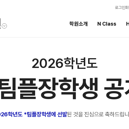
로그인
회
학원소개
N Class
H
High School
선
2026학년도
스템
내신 성적 상승 시스템
강의
팀플장학생 공
2027 윈터스쿨
입시
N
반
2026 수학 전문관
학습
N
2027 수능 정시집중반
학습
OM
반
8월 단과
N
026학년도 *팀플장학생에 선발
된 것을 진심으로 축하드립니
전국
특별반
메가