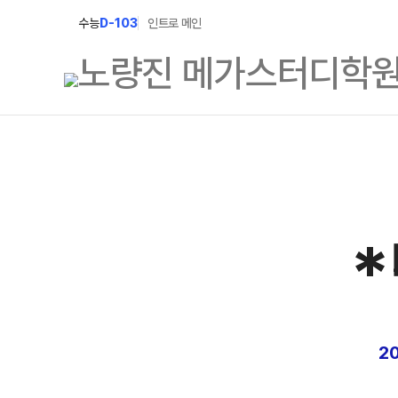
수능
D-103
인트로 메인
학원소개
N Class
학원안내
수준별 맞춤합격시
*
2027 N수 정규반
연간학사일정
2027 파이널 정규
입시설명회·공개특강
2027 반수반
캠퍼스생활
2027 N수 예체능
주간식단표
2
2027 지역의사제 
학원시설