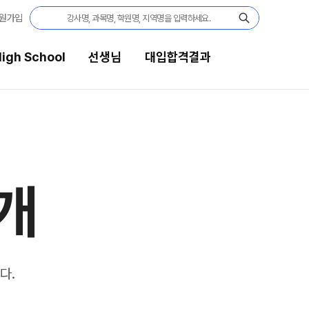
원가입
igh School
선생님
대입합격결과
생님
대입합격결과
 전문가
팀플장학
개
전문 담임
팀플장학생 공개
팀플장학 안내
 콘텐츠
대입합격의 주인공
 콘텐츠 한눈에 보기
EGA 모의고사
재수 성공 스토리
다.
 대단위 실전 모의고사
X대성 더 프리미엄 모의고사