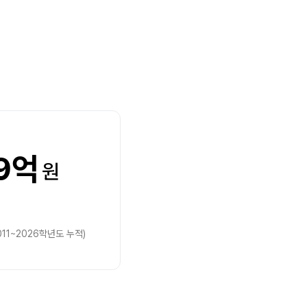
HA 모의고사
 아이젠
사회·과학 학평 대비
6 수능 적중 문항
생 혜택
생 통합회원인증
패스 특별 지원
9억
 스마트 리포트
원
 질문답변 앱 QUBE
11~2026학년도 누적)