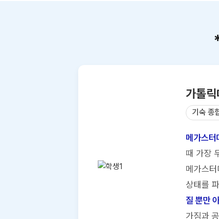
가톨릭
기숙 종
메가스터디
때 가장 
메가스터디
상태를 파
질 뿐만 
가짐과 공