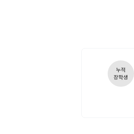
오시는길
주변학사
공지사항
방문상담 예약
고객센터
온라인 상담
누적
자주 묻는 질문
장학생
재원생 온라인 결제 안내
단과 온라인 결제 안내
마이페이지 안내