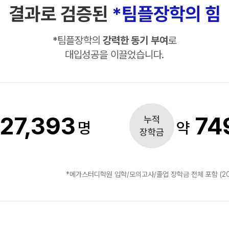
ALP
결과로 검증된
*팀플장학의 힘
수학
통합
*
팀플장학의
강력한 동기 부여
로
202
대입성공을 이끌었습니다.
재원
재원
메가
27,393
74
누적
메가
명
약
장학금
실시간
*메가스터디학원 입학/모의고사/졸업 장학금 전체 포함 (20