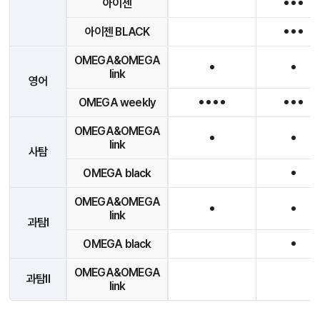
아이젠
아이젠 BLACK
OMEGA&OMEGA
link
영어
OMEGA weekly
OMEGA&OMEGA
link
사탐
OMEGA black
OMEGA&OMEGA
link
과탐I
OMEGA black
OMEGA&OMEGA
과탐II
link