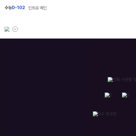
수능
D-102
인트로 메인
학원소개
N Class
학원안내
수준별 맞춤합격시스템
연간학사일정
2027 N수 정규반
입시설명회·공개특강
2027 파이널 정규반
N
캠퍼스생활
2027 반수반
주간식단표
2027 N수 예체능반
학원시설
2027 지역의사제 특별반