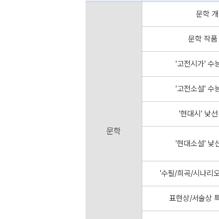
phrasing
문학 개
어, 대명사, 연결사)
문학 작품
통한 논리 관계 파악
'고전시가' 수
, 목적어
'고전소설' 수
정사, 명사절 접속사)
'현대시' 낯
, 가목적어/진목적어
문학
'현대소설' 낯
보어
용사구/절
'수필/희곡/시나리오
관계대명사, 관계부사, 동격)
표현상/서술상 특
부정사, 부사절접속사)