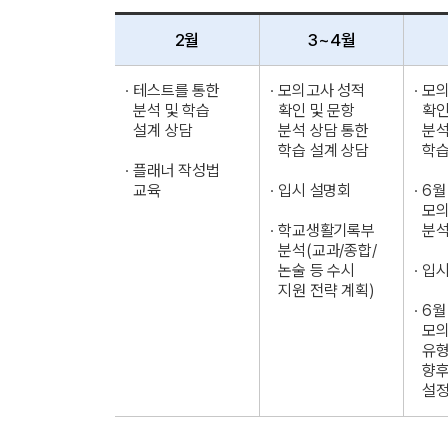
2월
3~4월
· 테스트를 통한
· 모의고사 성적
· 모
분석 및 학습
확인 및 문항
확인
설계 상담
분석 상담 통한
분석
학습 설계 상담
학습
· 플래너 작성법
교육
· 입시 설명회
· 6
모의
· 학교생활기록부
분
분석(교과/종합/
논술 등 수시
· 입
지원 전략 계획)
· 6
모의
유형
향후
설