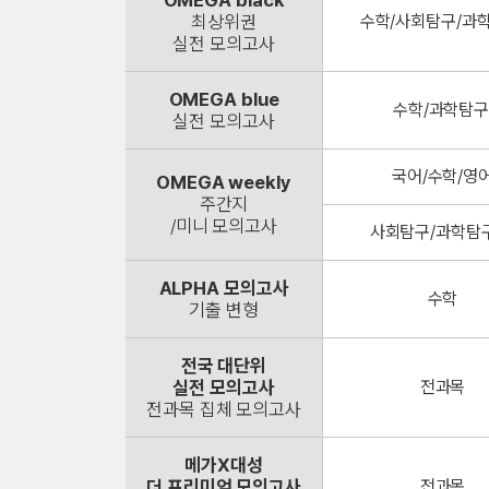
OMEGA black
최상위권
수학/사회탐구/과학
실전 모의고사
OMEGA blue
수학/과학탐구
실전 모의고사
국어/수학/영
OMEGA weekly
주간지
/미니 모의고사
사회탐구/과학탐구Ⅰ
ALPHA 모의고사
수학
기출 변형
전국 대단위
실전 모의고사
전과목
전과목 집체 모의고사
메가X대성
더 프리미엄 모의고사
전과목