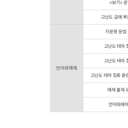
<보기> 
위치가 도치된 구조
구 도치 포함)
고난도 갈래 복
정법 도치
지문형 문법 
 생략 구조
고난도 테마 
고난도 테마 
모평 기출 어휘 총정리
언어와매체
고난도 테마 집중 훈
매체 출제 
언어와매체