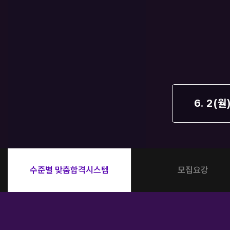
오시는길
주변학사
공지사항
방문상담 예약
고객센터
온라인 상담
6. 2(월
자주 묻는 질문
재원생 온라인 결제 안내
단과 온라인 결제 안내
마이페이지 안내
수준별 맞춤합격시스템
모집요강