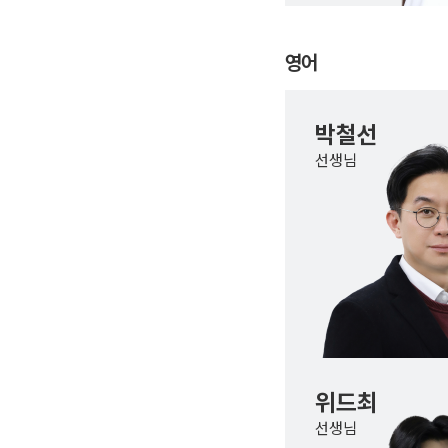
영어
박철선
선생님
위드최
선생님