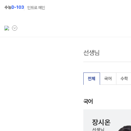
수능
D-103
인트로 메인
선생님
학원소개
N Class
학원안내
수준별 맞춤합격시스템
연간학사일정
2027 N수 정규반
전체
국어
수학
입시설명회·공개특강
2027 파이널 정규반
N
캠퍼스생활
2027 반수반
국어
주간식단표
2027 N수 예체능반
학원시설
2027 지역의사제 특별반
장시온
선생님