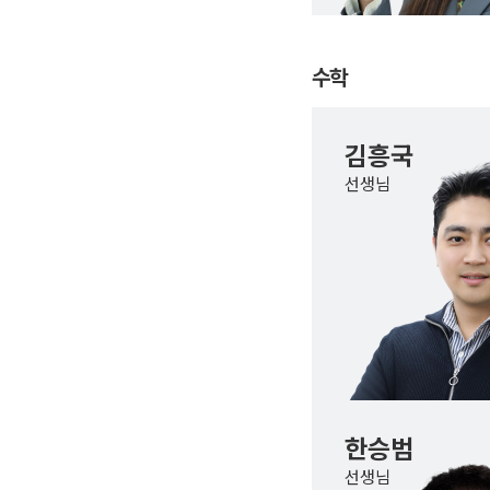
수학
김흥국
선생님
한승범
선생님