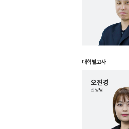
대학별고사
오진경
선생님