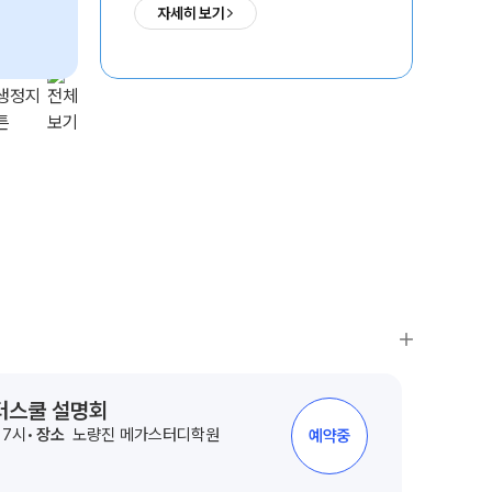
자세히 보기
HA 모의고사
08. 01(토)부터 순차 개강
 아이젠
사회·과학 학평 대비
6 수능 적중 문항
생 혜택
생 통합회원인증
의치한약수
서울대
SKY
패스 특별 지원
1,731
235
1,192
명
명
명
 스마트 리포트
 질문답변 앱 QUBE
윈터스쿨 설명회
후 7시
장소
노량진 메가스터디학원
예약중