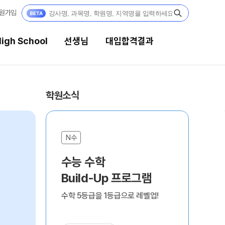
원가입
igh School
선생님
대입합격결과
생님
대입합격결과
학원소식
 전문가
팀플장학
전문 담임
팀플장학생 공개
N수·고3·고2·고1
N수
팀플장학 안내
 콘텐츠
수능 수학
내신부터 수능까지 집중 과정
대입합격의 주인공
 콘텐츠 한눈에 보기
Build-Up 프로그램
8월
단과
EGA 모의고사
재수 성공 스토리
수학 5등급을 1등급으로 레벨업!
 대단위 실전 모의고사
X대성 더 프리미엄 모의고사