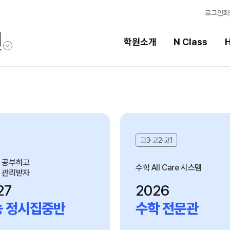
로그인
회
학원소개
N Class
H
High School
선
스템
내신 성적 상승 시스템
강의
2027 윈터스쿨
입시
고3·고2·고1
N
반
2026 수학 전문관
학습
N
 공부하고
수학 All Care 시스템
 관리받자
2027 수능 정시집중반
학습
27
2026
OM
반
8월 단과
N
능 정시집중반
수학 전문관
전국
특별반
메가