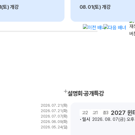
ALP
01(토) 개강
08. 01(토) 개강
수학
통합
202
재원
재원
서울대 의예과
메이저 의대
전국 의예과
메가
12
82
771
명
명
명
메가
실시간
설명회·공개특강
2026. 07. 21(화)
2026. 07. 21(화)
2027 
고2
고1
중3
2026. 07. 07(화)
일시
2026. 08. 07(금) 오
2026. 06. 09(화)
2026. 05. 24(일)