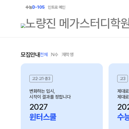
수능
D-105
인트로 메인
학원소개
N Class
모집안내
전체
N수
재학생
학원안내
수준별 맞춤합격시
2027 N수 정규반
고2·고1·중3
고3
연간학사일정
2027 파이널 정규
입시설명회·공개특강
변화하는 입시,
제대로
시작이 결과를 정합니다
제대로
2027 반수반
캠퍼스생활
2027
20
2027 N수 예체능
주간식단표
윈터스쿨
수
2027 지역의사제 
학원시설