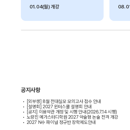
오시는길
01. 04(월) 개강
08. 
주변학사
공지사항
방문상담 예약
고객센터
러셀 X 메가스터디학원
온라인 상담
2026학년도 대입 합격 결과
데이터 산출 기준
자주 묻는 질문
재원생 온라인 결제 안내
단과 온라인 결제 안내
공지사항
마이페이지 안내
[외부생] 8월 전대실모 모의고사 접수 안내
[설명회] 2027 윈터스쿨 설명회 안내
[공지] 이용약관 개정 및 시행 안내(2026.7.14 시행)
노량진 메가스터디학원 2027 약술형 논술 전격 개강
2027 N수 파이널 정규반 장학제도안내